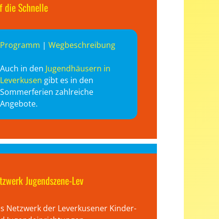
f die Schnelle
Programm
|
Wegbeschreibung
Auch in den
Jugendhäusern in
Leverkusen
gibt es in den
Sommerferien zahlreiche
Angebote.
tzwerk Jugendszene-Lev
s Netzwerk der Leverkusener Kinder-