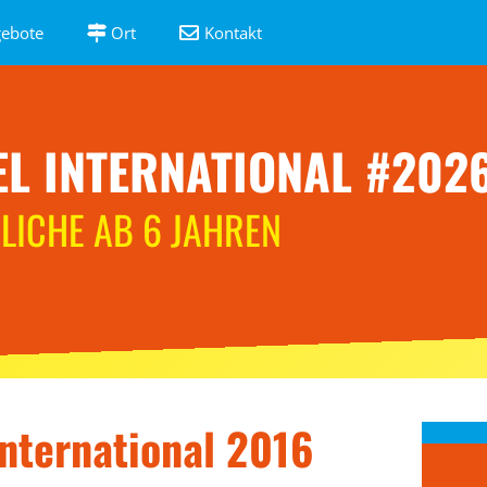
ebote
Ort
Kontakt
L INTERNATIONAL #202
LICHE AB 6 JAHREN
nternational 2016