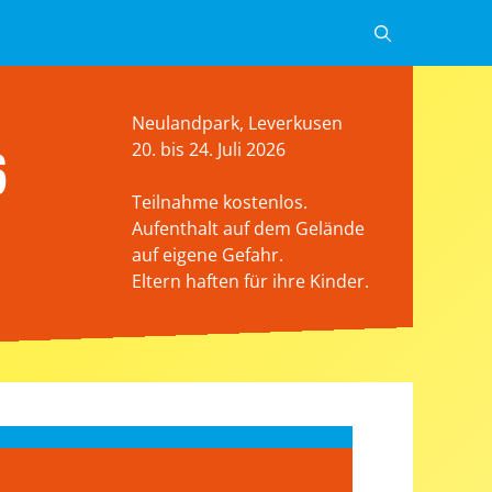
Neulandpark, Leverkusen
6
20. bis 24. Juli 2026
Teilnahme kostenlos.
Aufenthalt auf dem Gelände
auf eigene Gefahr.
Eltern haften für ihre Kinder.