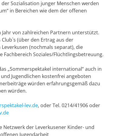
in der Sozialisation junger Menschen werden
m“ in Bereichen wie dem der offenen
Jahr von zahlreichen Partnern unterstützt.
s Club`s (über den Ertrag aus der
a Leverkusen (nochmals separat), die
e Fachbereich Soziales/Flüchtlingsbetreuung.
das „Sommerspektakel international“ auch in
- und Jugendlichen kostenfrei angeboten
ehmerbeiträge würden erfahrungsgemäß dazu
iben würden.
pektakel-lev.de
, oder Tel. 0214/41906 oder
v.de
e Netzwerk der Leverkusener Kinder- und
 offenen Jugendarbeit