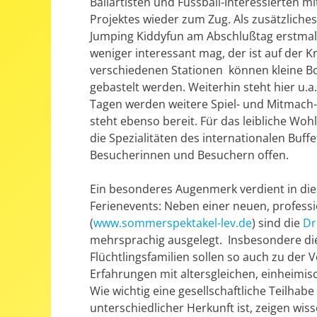
Ballartisten und Fussball-Interessierten 
Projektes wieder zum Zug. Als zusätzliches
Jumping Kiddyfun am Abschlußtag erstmalig
weniger interessant mag, der ist auf der K
verschiedenen Stationen können kleine Bo
gebastelt werden. Weiterhin steht hier u.a
Tagen werden weitere Spiel- und Mitmach-
steht ebenso bereit. Für das leibliche Wo
die Spezialitäten des internationalen Buff
Besucherinnen und Besuchern offen.
Ein besonderes Augenmerk verdient in di
Ferienevents: Neben einer neuen, professi
(
www.sommerspektakel-lev.de
) sind die
Dr
mehrsprachig ausgelegt. Insbesondere di
Flüchtlingsfamilien sollen so auch zu de
Erfahrungen mit altersgleichen, einheim
Wie wichtig eine gesellschaftliche Teilha
unterschiedlicher Herkunft ist, zeigen wi