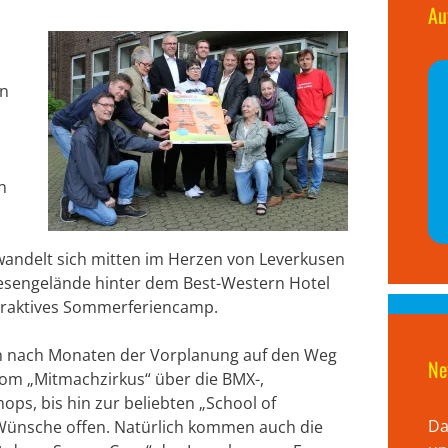
Au
en
n
erwandelt sich mitten im Herzen von Leverkusen
esengelände hinter dem Best-Western Hotel
ttraktives Sommerferiencamp.
n nach Monaten der Vorplanung auf den Weg
Ne
Vom „Mitmachzirkus“ über die BMX-,
ops, bis hin zur beliebten „School of
Da
e Wünsche offen. Natürlich kommen auch die