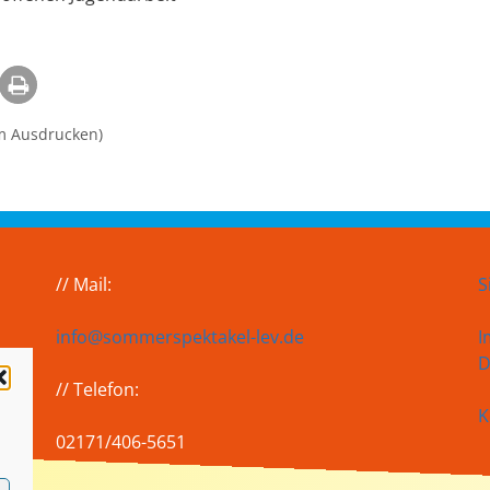
m Ausdrucken)
// Mail:
S
info@sommerspektakel-lev.de
I
D
// Telefon:
K
02171/406-5651