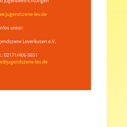
d Jugendeinrichtungen
w.jugendszene-lev.de
 Infos unter:
gendszene Leverkusen e.V.
l.: 02171/406-5651
fo@jugendszene-lev.de