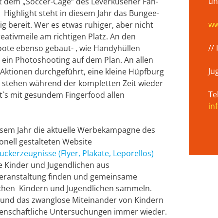
un
mit dem „Soccer-Cage“ des Leverkusener Fan-
 Highlight steht in diesem Jahr das Bungee-
ww
 bereit. Wer es etwas ruhiger, aber nicht
reativmeile am richtigen Platz. An den
//
ote ebenso gebaut- , wie Handyhüllen
. ein Photoshooting auf dem Plan. An allen
Ju
Aktionen durchgeführt, eine kleine Hüpfburg
hl stehen während der kompletten Zeit wieder
Te
et`s mit gesundem Fingerfood allen
in
esem Jahr die aktuelle Werbekampagne des
onell gestalteten Website
uckerzeugnisse (Flyer, Plakate, Leporellos)
e Kinder und Jugendlichen aus
r Veranstaltung finden und gemeinsame
ischen Kindern und Jugendlichen sammeln.
be und das zwanglose Miteinander von Kindern
ssenschaftliche Untersuchungen immer wieder.