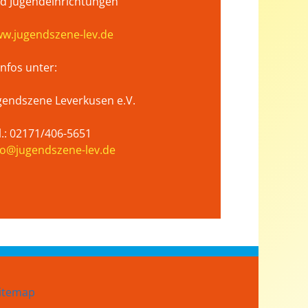
d Jugendeinrichtungen
w.jugendszene-lev.de
 Infos unter:
gendszene Leverkusen e.V.
l.: 02171/406-5651
fo@jugendszene-lev.de
itemap