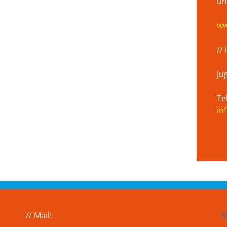
un
ww
//
Ju
Te
in
// Mail:
S