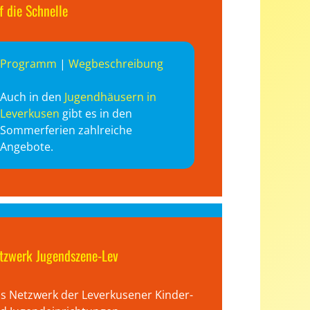
f die Schnelle
Programm
|
Wegbeschreibung
Auch in den
Jugendhäusern in
Leverkusen
gibt es in den
Sommerferien zahlreiche
Angebote.
tzwerk Jugendszene-Lev
s Netzwerk der Leverkusener Kinder-