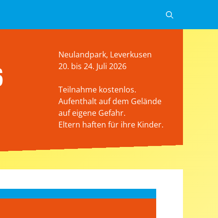
Neulandpark, Leverkusen
6
20. bis 24. Juli 2026
Teilnahme kostenlos.
Aufenthalt auf dem Gelände
auf eigene Gefahr.
Eltern haften für ihre Kinder.